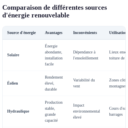
Comparaison de différentes sources
d'énergie renouvelable
Source d'énergie
Avantages
Inconvénients
Utilisation
Énergie
abondante,
Dépendance à
Lieux ensole
Solaire
installation
l'ensoleillement
toiture de 
facile
Rendement
Variabilité du
Zones côtiè
Éolien
élevé,
vent
montagnes
durable
Production
Impact
stable,
Cours d'eau
Hydraulique
environnemental
grande
barrages
élevé
capacité