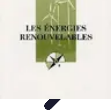
Innovations Futures
Environnement et Durabilité
Santé et
Biotechnologie
Tendances
Écologie
Technologie
Innovations Futures