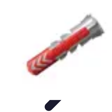
Innovations Futures
Environnement et Durabilité
Santé et
Biotechnologie
Tendances
Écologie
Technologie
Innovations Futures