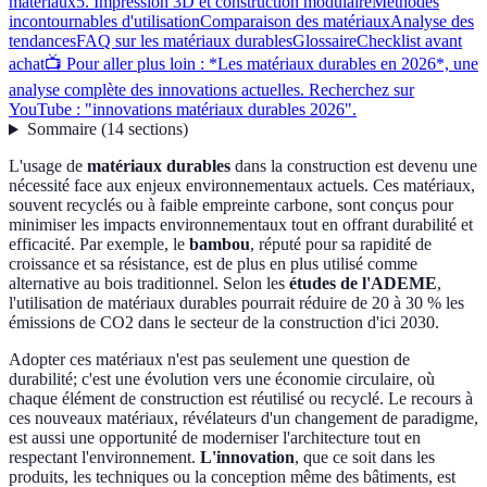
matériaux
5. Impression 3D et construction modulaire
Méthodes
incontournables d'utilisation
Comparaison des matériaux
Analyse des
tendances
FAQ sur les matériaux durables
Glossaire
Checklist avant
achat
📺 Pour aller plus loin : *Les matériaux durables en 2026*, une
analyse complète des innovations actuelles. Recherchez sur
YouTube : "innovations matériaux durables 2026".
Sommaire
(
14
sections
)
L'usage de
matériaux durables
dans la construction est devenu une
nécessité face aux enjeux environnementaux actuels. Ces matériaux,
souvent recyclés ou à faible empreinte carbone, sont conçus pour
minimiser les impacts environnementaux tout en offrant durabilité et
efficacité. Par exemple, le
bambou
, réputé pour sa rapidité de
croissance et sa résistance, est de plus en plus utilisé comme
alternative au bois traditionnel. Selon les
études de l'ADEME
,
l'utilisation de matériaux durables pourrait réduire de 20 à 30 % les
émissions de CO2 dans le secteur de la construction d'ici 2030.
Adopter ces matériaux n'est pas seulement une question de
durabilité; c'est une évolution vers une économie circulaire, où
chaque élément de construction est réutilisé ou recyclé. Le recours à
ces nouveaux matériaux, révélateurs d'un changement de paradigme,
est aussi une opportunité de moderniser l'architecture tout en
respectant l'environnement.
L'innovation
, que ce soit dans les
produits, les techniques ou la conception même des bâtiments, est