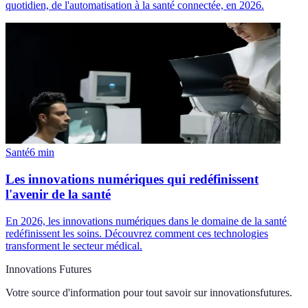
quotidien, de l'automatisation à la santé connectée, en 2026.
Santé
6
min
Les innovations numériques qui redéfinissent
l'avenir de la santé
En 2026, les innovations numériques dans le domaine de la santé
redéfinissent les soins. Découvrez comment ces technologies
transforment le secteur médical.
Innovations Futures
Votre source d'information pour tout savoir sur
innovationsfutures
.