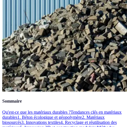
Sommaire
Qu'est-ce que les matériaux durables ?
Tendances clés en matériaux
durables
1. Béton écologique et géopolymère
2. Matériaux
biosourcés
3. Innovations textiles
4. Recyclage et réutilisation des