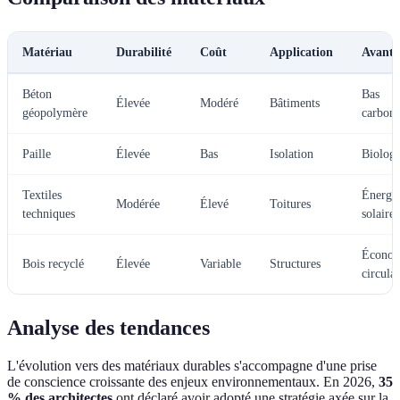
Matériau
Durabilité
Coût
Application
Avanta
Béton
Bas
Élevée
Modéré
Bâtiments
géopolymère
carbon
Paille
Élevée
Bas
Isolation
Biolog
Textiles
Énergi
Modérée
Élevé
Toitures
techniques
solaire
Économ
Bois recyclé
Élevée
Variable
Structures
circulai
Analyse des tendances
L'évolution vers des matériaux durables s'accompagne d'une prise
de conscience croissante des enjeux environnementaux. En 2026,
35
% des architectes
ont déclaré avoir adopté une stratégie axée sur la