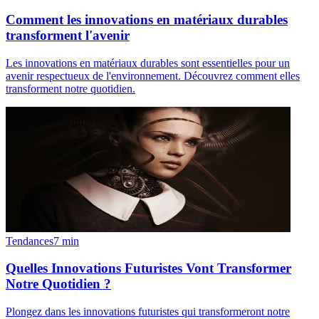
Comment les innovations en matériaux durables
transforment l'avenir
Les innovations en matériaux durables sont essentielles pour un
avenir respectueux de l'environnement. Découvrez comment elles
transforment notre quotidien.
Tendances
7
min
Quelles Innovations Futuristes Vont Transformer
Notre Quotidien ?
Plongez dans les innovations futuristes qui transformeront notre