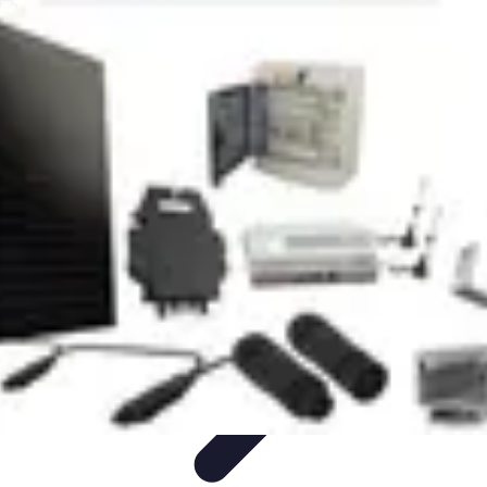
Innovations Futures
Environnement et Durabilité
Santé et
Biotechnologie
Tendances
Écologie
Technologie
Innovations Futures