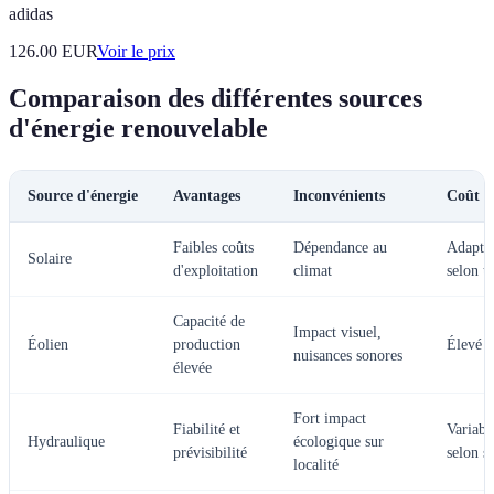
adidas
126.00
EUR
Voir le prix
Comparaison des différentes sources
d'énergie renouvelable
Source d'énergie
Avantages
Inconvénients
Coût in
Faibles coûts
Dépendance au
Adapta
Solaire
d'exploitation
climat
selon ta
Capacité de
Impact visuel,
Éolien
production
Élevé
nuisances sonores
élevée
Fort impact
Fiabilité et
Variabl
Hydraulique
écologique sur
prévisibilité
selon si
localité