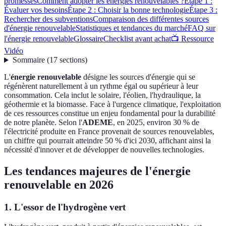
promesses
Comment adopter les énergies renouvelables ?
Étape 1 :
Évaluer vos besoins
Étape 2 : Choisir la bonne technologie
Étape 3 :
Rechercher des subventions
Comparaison des différentes sources
d'énergie renouvelable
Statistiques et tendances du marché
FAQ sur
l'énergie renouvelable
Glossaire
Checklist avant achat
📺 Ressource
Vidéo
Sommaire
(
17
sections
)
L'
énergie renouvelable
désigne les sources d'énergie qui se
régénèrent naturellement à un rythme égal ou supérieur à leur
consommation. Cela inclut le solaire, l'éolien, l'hydraulique, la
géothermie et la biomasse. Face à l'urgence climatique, l'exploitation
de ces ressources constitue un enjeu fondamental pour la durabilité
de notre planète. Selon l'
ADEME
, en 2025, environ 30 % de
l'électricité produite en France provenait de sources renouvelables,
un chiffre qui pourrait atteindre 50 % d'ici 2030, affichant ainsi la
nécessité d'innover et de développer de nouvelles technologies.
Les tendances majeures de l'énergie
renouvelable en 2026
1. L'essor de l'hydrogène vert