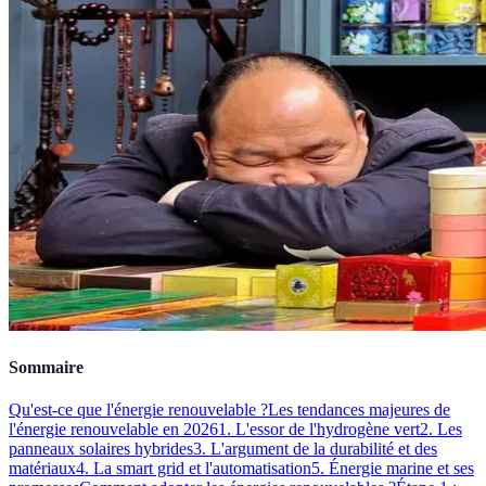
Sommaire
Qu'est-ce que l'énergie renouvelable ?
Les tendances majeures de
l'énergie renouvelable en 2026
1. L'essor de l'hydrogène vert
2. Les
panneaux solaires hybrides
3. L'argument de la durabilité et des
matériaux
4. La smart grid et l'automatisation
5. Énergie marine et ses