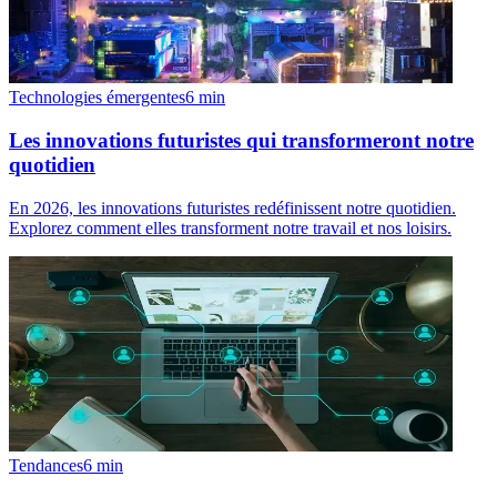
Technologies émergentes
6
min
Les innovations futuristes qui transformeront notre
quotidien
En 2026, les innovations futuristes redéfinissent notre quotidien.
Explorez comment elles transforment notre travail et nos loisirs.
Tendances
6
min