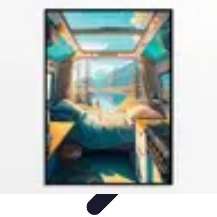
Innovations Futures
Environnement et Durabilité
Santé et
Biotechnologie
Tendances
Écologie
Technologie
Innovations Futures