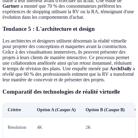
marie à leur intérieur avant d'effectuer un achat. Une étude de
Gartner
a montré que 70 % des consommateurs préfèrent les
expériences de shopping utilisant la RV ou la RA, témoignant d'une
évolution dans les comportements d'achat.
Tendance 5 : L'architecture et design
Les architectes et designers utilisent désormais la réalité virtuelle
pour projeter des conceptions et maquettes avant la construction.
Grâce à des visualisations immersives, ils peuvent présenter des
projets à leurs clients de manière interactive. Ce processus permet
une collaboration améliorée ainsi qu'un retour instantané, réduisant
le temps de révision des plans. Une enquête menée par
ArchDaily
a
révélé que 60 % des professionnels estiment que la RV a transformé
leur manière de concevoir et de présenter des projets.
Comparatif des technologies de réalité virtuelle
Critère
Option A (Casque A)
Option B (Casque B)
O
Résolution
4K
2K
1