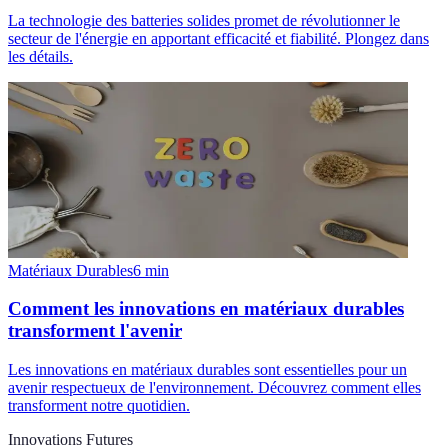
La technologie des batteries solides promet de révolutionner le
secteur de l'énergie en apportant efficacité et fiabilité. Plongez dans
les détails.
Matériaux Durables
6
min
Comment les innovations en matériaux durables
transforment l'avenir
Les innovations en matériaux durables sont essentielles pour un
avenir respectueux de l'environnement. Découvrez comment elles
transforment notre quotidien.
Innovations Futures