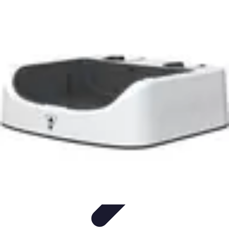
Innovations Futures
Environnement et Durabilité
Santé et
Biotechnologie
Tendances
Écologie
Technologie
Innovations Futures