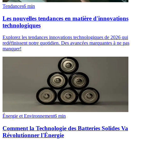
Tendances
6
min
Les nouvelles tendances en matière d'innovations
technologiques
Explorez les tendances innovations technologiques de 2026 qui
redéfinissent notre quotidien. Des avancées marquantes à ne pas
manquer!
Énergie et Environnement
6
min
Comment la Technologie des Batteries Solides Va
Révolutionner l'Énergie