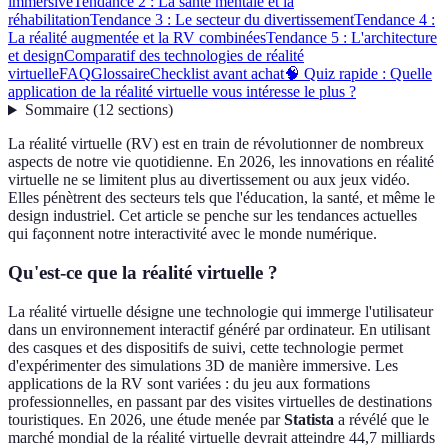
immersive
Tendance 2 : La santé mentale et la
réhabilitation
Tendance 3 : Le secteur du divertissement
Tendance 4 :
La réalité augmentée et la RV combinées
Tendance 5 : L'architecture
et design
Comparatif des technologies de réalité
virtuelle
FAQ
Glossaire
Checklist avant achat
🧠 Quiz rapide : Quelle
application de la réalité virtuelle vous intéresse le plus ?
Sommaire
(
12
sections
)
La réalité virtuelle (RV) est en train de révolutionner de nombreux
aspects de notre vie quotidienne. En 2026, les innovations en réalité
virtuelle ne se limitent plus au divertissement ou aux jeux vidéo.
Elles pénètrent des secteurs tels que l'éducation, la santé, et même le
design industriel. Cet article se penche sur les tendances actuelles
qui façonnent notre interactivité avec le monde numérique.
Qu'est-ce que la réalité virtuelle ?
La réalité virtuelle désigne une technologie qui immerge l'utilisateur
dans un environnement interactif généré par ordinateur. En utilisant
des casques et des dispositifs de suivi, cette technologie permet
d'expérimenter des simulations 3D de manière immersive. Les
applications de la RV sont variées : du jeu aux formations
professionnelles, en passant par des visites virtuelles de destinations
touristiques. En 2026, une étude menée par
Statista
a révélé que le
marché mondial de la réalité virtuelle devrait atteindre 44,7 milliards