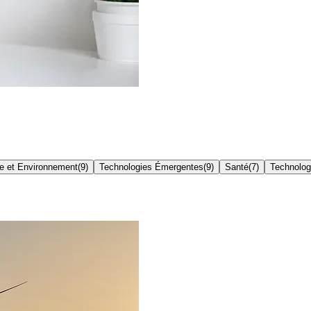
e et Environnement
(
9
)
Technologies Émergentes
(
9
)
Santé
(
7
)
Technolog