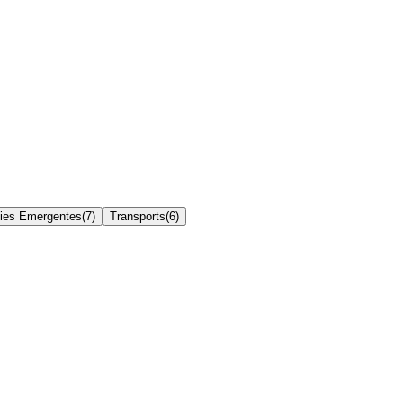
ies Emergentes
(
7
)
Transports
(
6
)