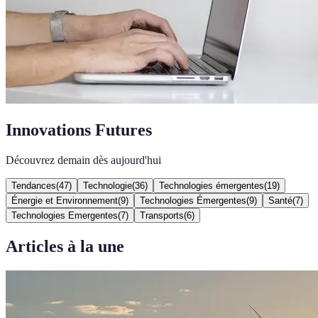
Innovations Futures
Découvrez demain dès aujourd'hui
Tendances
(
47
)
Technologie
(
36
)
Technologies émergentes
(
19
)
Énergie et Environnement
(
9
)
Technologies Émergentes
(
9
)
Santé
(
7
)
Technologies Emergentes
(
7
)
Transports
(
6
)
Articles à la une