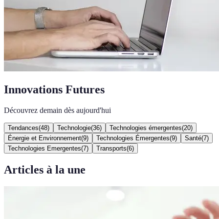
Innovations Futures
Découvrez demain dès aujourd'hui
Tendances
(
48
)
Technologie
(
36
)
Technologies émergentes
(
20
)
Énergie et Environnement
(
9
)
Technologies Émergentes
(
9
)
Santé
(
7
)
Technologies Emergentes
(
7
)
Transports
(
6
)
Articles à la une